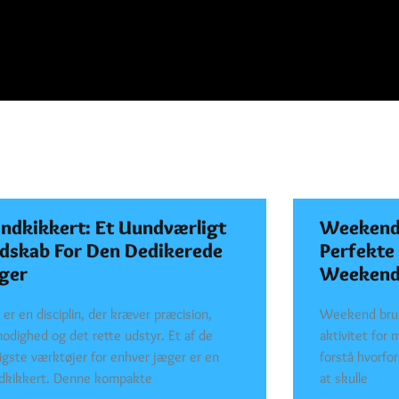
ndkikkert: Et Uundværligt
Weekend
dskab For Den Dedikerede
Perfekte
ger
Weekend
 er en disciplin, der kræver præcision,
Weekend brun
modighed og det rette udstyr. Et af de
aktivitet for 
tigste værktøjer for enhver jæger er en
forstå hvorfor
dkikkert. Denne kompakte
at skulle