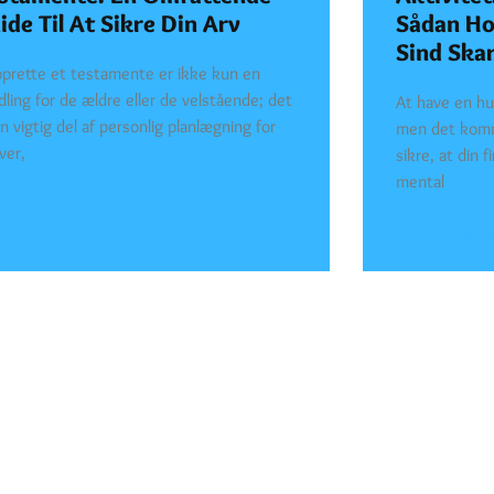
ide Til At Sikre Din Arv
Sådan Ho
Sind Ska
oprette et testamente er ikke kun en
dling for de ældre eller de velstående; det
At have en hu
n vigtig del af personlig planlægning for
men det komm
ver,
sikre, at din 
mental
 DETAILS
SEE DETAILS