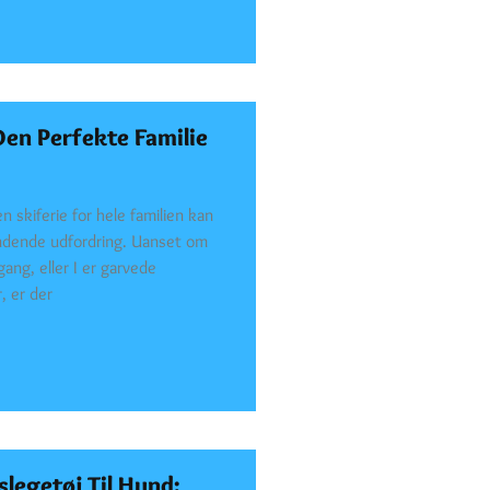
Den Perfekte Familie
n skiferie for hele familien kan
dende udfordring. Uanset om
gang, eller I er garvede
, er der
slegetøj Til Hund: