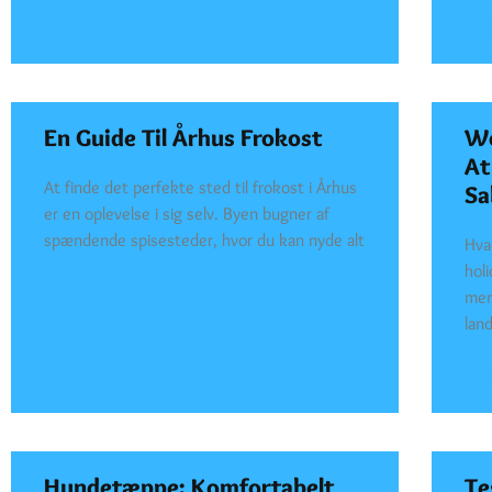
SEE
En Guide Til Århus Frokost
Wo
At
At finde det perfekte sted til frokost i Århus
Sa
er en oplevelse i sig selv. Byen bugner af
spændende spisesteder, hvor du kan nyde alt
Hva
hol
SEE DETAILS
men
lan
SEE
Hundetæppe: Komfortabelt
Te