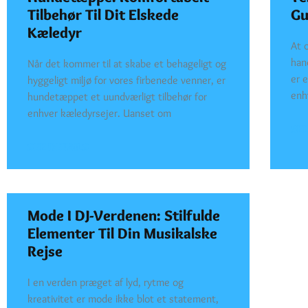
Tilbehør Til Dit Elskede
Gu
Kæledyr
At 
han
Når det kommer til at skabe et behageligt og
er e
hyggeligt miljø for vores firbenede venner, er
enh
hundetæppet et uundværligt tilbehør for
enhver kæledyrsejer. Uanset om
SEE
SEE DETAILS
Mode I DJ-Verdenen: Stilfulde
Elementer Til Din Musikalske
Rejse
I en verden præget af lyd, rytme og
kreativitet er mode ikke blot et statement,