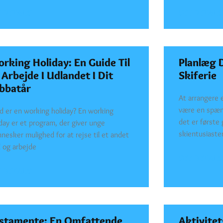
 DETAILS
SEE DETAILS
rking Holiday: En Guide Til
Planlæg 
 Arbejde I Udlandet I Dit
Skiferie
bbatår
At arrangere e
være en spæn
d er en working holiday? En working
det er første 
iday er et program, der giver unge
skientusiaster
nesker mulighed for at rejse til et andet
d og arbejde
SEE DETAILS
 DETAILS
stamente: En Omfattende
Aktivitet