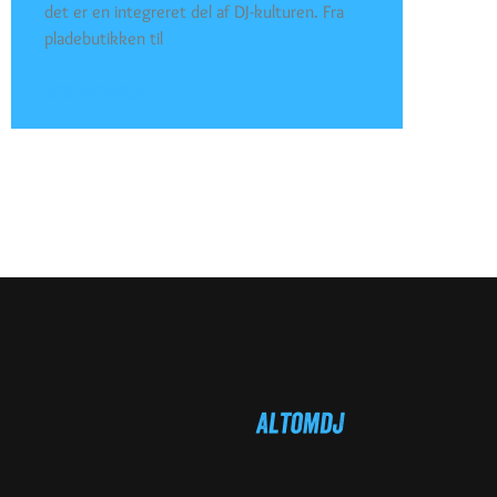
det er en integreret del af DJ-kulturen. Fra
pladebutikken til
SEE DETAILS