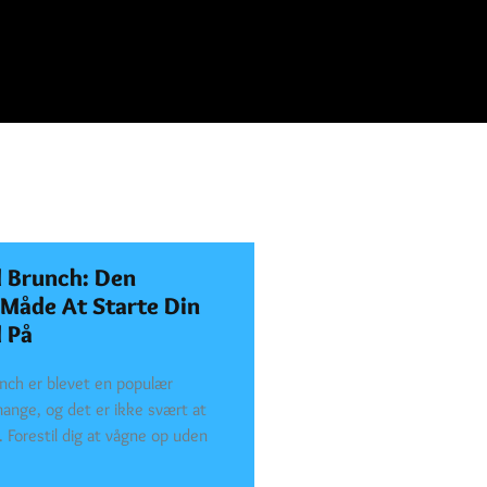
 Brunch: Den
 Måde At Starte Din
 På
ch er blevet en populær
mange, og det er ikke svært at
. Forestil dig at vågne op uden