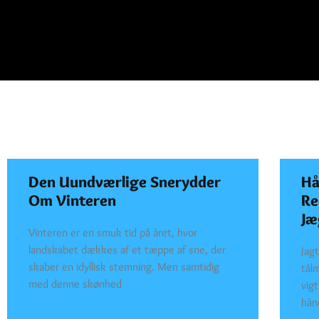
Den Uundværlige Snerydder
Hå
Om Vinteren
Re
Jæ
Vinteren er en smuk tid på året, hvor
landskabet dækkes af et tæppe af sne, der
Jagt
skaber en idyllisk stemning. Men samtidig
tål
med denne skønhed
vig
hån
SEE DETAILS