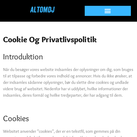
Cookie Og
Privatlivspolitik
Cookie Og Privatlivspolitik
Introduktion
Når du besøger vores website indsamles der oplysninger om dig, som bruges
til at tilpasse og forbedre vores indhold og annoncer. Hvis du ikke ønsker, at
der indsamles sådanne oplysninger, bør du slette dine cookies og undlade
videre brug af websitet. Nedenfor har vi uddybet, hvilke informationer der
indsamles, deres formål og hvilke tredjeparter, der har adgang til dem.
Cookies
Websitet anvender ”cookies”, der er en tekstfil, som gemmes på din