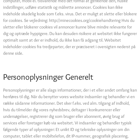
computer, mobil el. tilsvarende med det formål at genkende den, huske
indstillinger, udføre statistik og målrette annoncer. Cookies kan ikke
indeholde skadelig kode som f.eks. virus. Det er muligt at slette eller blokere
for cookies. Se vejledning: http://minecookies.org/cookiehandtering Hvis du
sletter eller blokerer cookies vil annoncer kunne blive mindre relevante for
dig og optræde hyppigere. Du kan desuden risikere at websitet ikke fungerer
optimalt samt at der er indhold, du ikke kan få adgang til. Websitet
indeholder cookies fra tredjeparter, der er præciseret i oversigten nederst på
denne side.
Personoplysninger Generelt
Personoplysninger er alle slags informationer, der i et eller andet omfang kan
henføres til dig. Når du benytter vores website indsamler og behandler vi en
række sådanne informationer. Det sker f.eks. ved alm. tilgang af indhold,
hvis du tilmelder dig vores nyhedsbrev, deltager i konkurrencer eller
undersøgelser, registrerer dig som bruger eller abonnent, øvrig brug af
services eller foretager køb via websitet. Vi indsamler og behandler typisk
følgende typer af oplysninger: Et unikt ID og tekniske oplysninger om din
computer, tablet eller mobiltelefon, dit IP-nummer, geografisk placering,