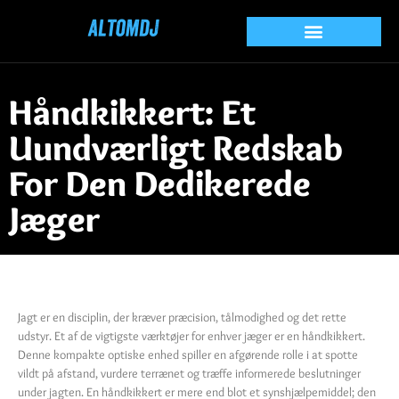
Håndkikkert: Et
Uundværligt Redskab
For Den Dedikerede
Jæger
Jagt er en disciplin, der kræver præcision, tålmodighed og det rette
udstyr. Et af de vigtigste værktøjer for enhver jæger er en håndkikkert.
Denne kompakte optiske enhed spiller en afgørende rolle i at spotte
vildt på afstand, vurdere terrænet og træffe informerede beslutninger
under jagten. En håndkikkert er mere end blot et synshjælpemiddel; den