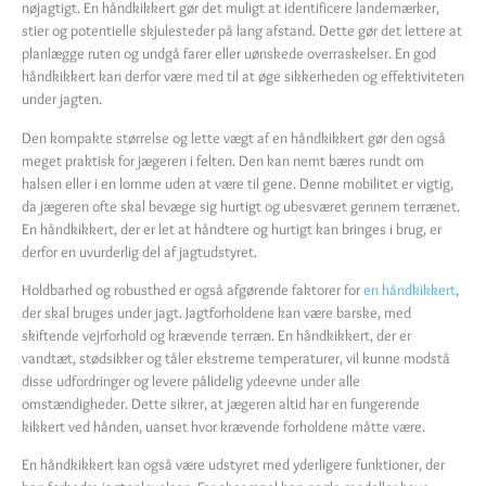
nøjagtigt. En håndkikkert gør det muligt at identificere landemærker,
stier og potentielle skjulesteder på lang afstand. Dette gør det lettere at
planlægge ruten og undgå farer eller uønskede overraskelser. En god
håndkikkert kan derfor være med til at øge sikkerheden og effektiviteten
under jagten.
Den kompakte størrelse og lette vægt af en håndkikkert gør den også
meget praktisk for jægeren i felten. Den kan nemt bæres rundt om
halsen eller i en lomme uden at være til gene. Denne mobilitet er vigtig,
da jægeren ofte skal bevæge sig hurtigt og ubesværet gennem terrænet.
En håndkikkert, der er let at håndtere og hurtigt kan bringes i brug, er
derfor en uvurderlig del af jagtudstyret.
Holdbarhed og robusthed er også afgørende faktorer for
en håndkikkert
,
der skal bruges under jagt. Jagtforholdene kan være barske, med
skiftende vejrforhold og krævende terræn. En håndkikkert, der er
vandtæt, stødsikker og tåler ekstreme temperaturer, vil kunne modstå
disse udfordringer og levere pålidelig ydeevne under alle
omstændigheder. Dette sikrer, at jægeren altid har en fungerende
kikkert ved hånden, uanset hvor krævende forholdene måtte være.
En håndkikkert kan også være udstyret med yderligere funktioner, der