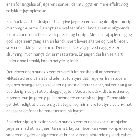
er en forlængelse af jægerens sanser, der muliggør en mere effektiv og
vellykket jagtoplevelse.
En håndkikkert er designet til at give jægeren en klar og detaljeret udsigt
over omgivelserne. Den optiske kvalitet af en håndkikkert er afgørende
for at kunne identificere vildt præcist og hurtigt. Med en høj opløsning og
god lysgennemgang kan en håndkikkert levere skarpe og lyse billeder,
selv under dårlige lysforhold. Dette er især vigtigt ved daggry eller
skumring, hvor mange dyr er mest aktive. En jæger, der kan se klart
under disse forhold, har en betydelig fordel.
Derudover er en håndkikkert et værdifuldt redskab til at observere
vildtets adfærd på afstand uden at forstyrre det. Jægeren kan studere
dyrenes bevægelser, spisevaner og sociale interaktioner, hvilket kan give
uvurderlig indsigt i at planlægge jagten. Ved at forstå vildtets rutiner og
mønstre kan jægeren øge chancerne for en vellykket jagt. Denne viden
gør det muligt at placere sig strategisk og minimere forstyrrelser, hvilket
er essentielt for at komme tættere på byttet.
En anden vigtig funktion ved en håndkikkert er dens evne til at hjælpe
jægeren med at navigere i terrænet. Jagtområder kan være komplekse og
varierede, og det er afgørende at kunne vurdere afstande og landskabet