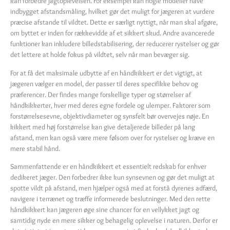
kan forbedre jagtoplevelsen. For eksempel kan nogle modeller have
indbygget afstandsmåling, hvilket gør det muligt for jægeren at vurdere
præcise afstande til vildtet. Dette er særligt nyttigt, når man skal afgøre,
om byttet er inden for rækkevidde af et sikkert skud. Andre avancerede
funktioner kan inkludere billedstabilisering, der reducerer rystelser og gør
det lettere at holde fokus på vildtet, selv når man bevæger sig.
For at få det maksimale udbytte af en håndkikkert er det vigtigt, at
jægeren vælger en model, der passer til deres specifikke behov og
præferencer. Der findes mange forskellige typer og størrelser af
håndkikkerter, hver med deres egne fordele og ulemper. Faktorer som
forstørrelsesevne, objektivdiameter og synsfelt bør overvejes nøje. En
kikkert med høj forstørrelse kan give detaljerede billeder på lang
afstand, men kan også være mere følsom over for rystelser og kræve en
mere stabil hånd.
Sammenfattende er en håndkikkert et essentielt redskab for enhver
dedikeret jæger. Den forbedrer ikke kun synsevnen og gør det muligt at
spotte vildt på afstand, men hjælper også med at forstå dyrenes adfærd,
navigere i terrænet og træffe informerede beslutninger. Med den rette
håndkikkert kan jægeren øge sine chancer for en vellykket jagt og
samtidig nyde en mere sikker og behagelig oplevelse i naturen. Derfor er