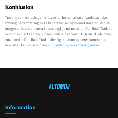
Konklusion
Træning som en rockstjerne kræver en kombination af kardiovaskulær
træning, styrketræning, fleksibilitetsøvelser og mental sundhed. Ved at
integrere disse elementer i deres daglige rutine, sikrer Den Røde Tråd, at
de altid er klar til at levere deres bedste på scenen. Hvis du vil vide mere
om, hvordan Den Røde Tråd holder sig i topform og deres kommende
koncerter, kan du læse mere
om bandet og deres træningsrutiner
.
Information