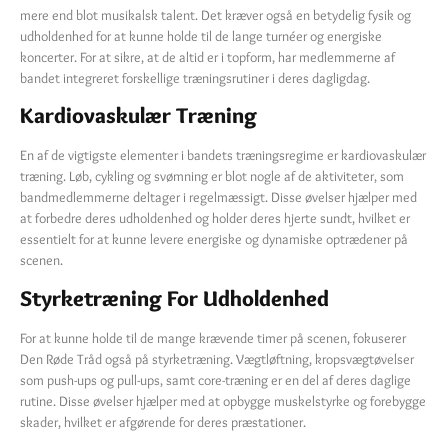
mere end blot musikalsk talent. Det kræver også en betydelig fysik og
udholdenhed for at kunne holde til de lange turnéer og energiske
koncerter. For at sikre, at de altid er i topform, har medlemmerne af
bandet integreret forskellige træningsrutiner i deres dagligdag.
Kardiovaskulær Træning
En af de vigtigste elementer i bandets træningsregime er kardiovaskulær
træning. Løb, cykling og svømning er blot nogle af de aktiviteter, som
bandmedlemmerne deltager i regelmæssigt. Disse øvelser hjælper med
at forbedre deres udholdenhed og holder deres hjerte sundt, hvilket er
essentielt for at kunne levere energiske og dynamiske optrædener på
scenen.
Styrketræning For Udholdenhed
For at kunne holde til de mange krævende timer på scenen, fokuserer
Den Røde Tråd også på styrketræning. Vægtløftning, kropsvægtøvelser
som push-ups og pull-ups, samt core-træning er en del af deres daglige
rutine. Disse øvelser hjælper med at opbygge muskelstyrke og forebygge
skader, hvilket er afgørende for deres præstationer.