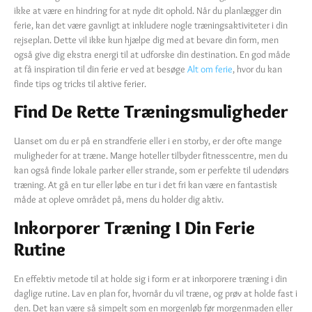
ikke at være en hindring for at nyde dit ophold. Når du planlægger din
ferie, kan det være gavnligt at inkludere nogle træningsaktiviteter i din
rejseplan. Dette vil ikke kun hjælpe dig med at bevare din form, men
også give dig ekstra energi til at udforske din destination. En god måde
at få inspiration til din ferie er ved at besøge
Alt om ferie
, hvor du kan
finde tips og tricks til aktive ferier.
Find De Rette Træningsmuligheder
Uanset om du er på en strandferie eller i en storby, er der ofte mange
muligheder for at træne. Mange hoteller tilbyder fitnesscentre, men du
kan også finde lokale parker eller strande, som er perfekte til udendørs
træning. At gå en tur eller løbe en tur i det fri kan være en fantastisk
måde at opleve området på, mens du holder dig aktiv.
Inkorporer Træning I Din Ferie
Rutine
En effektiv metode til at holde sig i form er at inkorporere træning i din
daglige rutine. Lav en plan for, hvornår du vil træne, og prøv at holde fast i
den. Det kan være så simpelt som en morgenløb før morgenmaden eller