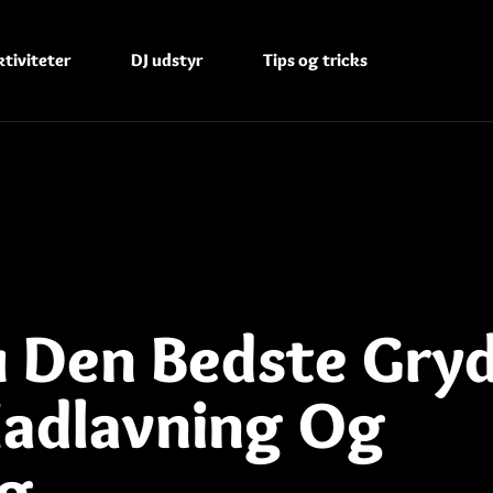
tiviteter
DJ udstyr
Tips og tricks
 Den Bedste Gry
Madlavning Og
g