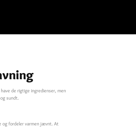
avning
have de rigtige ingredienser, men
 og sundt.
re og fordeler varmen jævnt. At