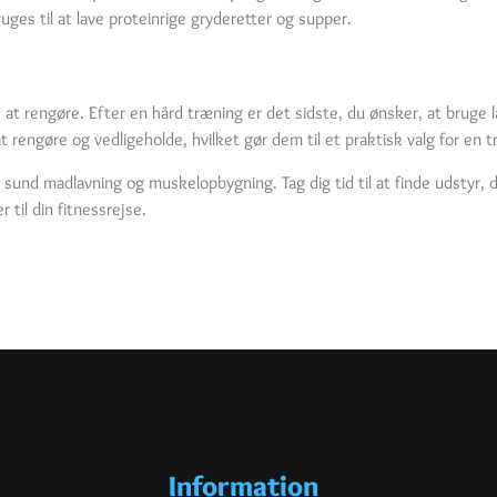
es til at lave proteinrige gryderetter og supper.
t rengøre. Efter en hård træning er det sidste, du ønsker, at bruge l
rengøre og vedligeholde, hvilket gør dem til et praktisk valg for en t
 sund madlavning og muskelopbygning. Tag dig tid til at finde udstyr, d
 til din fitnessrejse.
Information