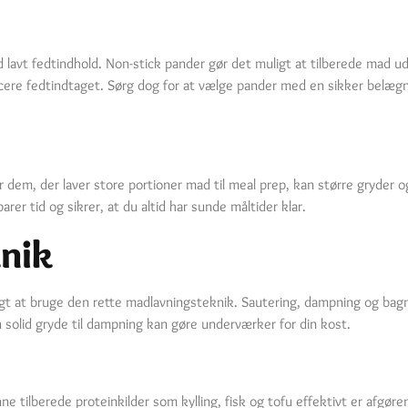
 lavt fedtindhold. Non-stick pander gør det muligt at tilberede mad 
ucere fedtindtaget. Sørg dog for at vælge pander med en sikker belægn
or dem, der laver store portioner mad til meal prep, kan større gryder
rer tid og sikrer, at du altid har sunde måltider klar.
nik
gtigt at bruge den rette madlavningsteknik. Sautering, dampning og bag
n solid gryde til dampning kan gøre underværker for din kost.
 tilberede proteinkilder som kylling, fisk og tofu effektivt er afgør