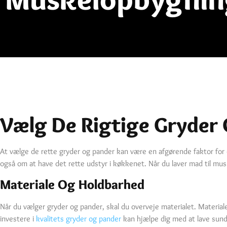
Vælg De Rigtige Gryder 
At vælge de rette gryder og pander kan være en afgørende faktor for
også om at have det rette udstyr i køkkenet. Når du laver mad til musk
Materiale Og Holdbarhed
Når du vælger gryder og pander, skal du overveje materialet. Material
investere i
kvalitets gryder og pander
kan hjælpe dig med at lave sunde