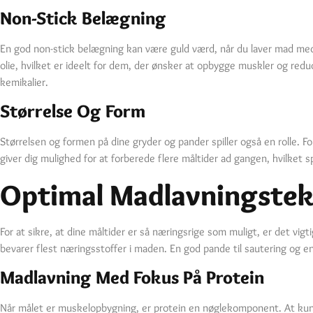
Non-Stick Belægning
En god non-stick belægning kan være guld værd, når du laver mad med
olie, hvilket er ideelt for dem, der ønsker at opbygge muskler og red
kemikalier.
Størrelse Og Form
Størrelsen og formen på dine gryder og pander spiller også en rolle. F
giver dig mulighed for at forberede flere måltider ad gangen, hvilket spa
Optimal Madlavningstek
For at sikre, at dine måltider er så næringsrige som muligt, er det vi
bevarer flest næringsstoffer i maden. En god pande til sautering og e
Madlavning Med Fokus På Protein
Når målet er muskelopbygning, er protein en nøglekomponent. At kunne