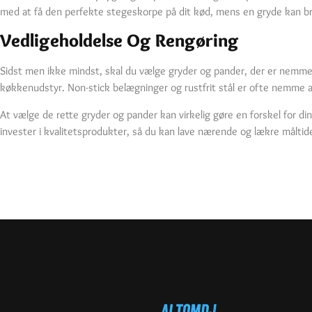
med at få den perfekte stegeskorpe på dit kød, mens en gryde kan brug
Vedligeholdelse Og Rengøring
Sidst men ikke mindst, skal du vælge gryder og pander, der er nemme a
køkkenudstyr. Non-stick belægninger og rustfrit stål er ofte nemme at 
At vælge de rette gryder og pander kan virkelig gøre en forskel for din
invester i kvalitetsprodukter, så du kan lave nærende og lækre måltider