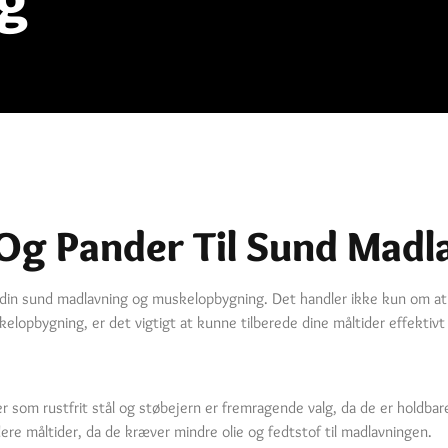
Og Pander Til Sund Madl
 din sund madlavning og muskelopbygning. Det handler ikke kun om at 
elopbygning, er det vigtigt at kunne tilberede dine måltider effektivt
er som rustfrit stål og støbejern er fremragende valg, da de er holdba
re måltider, da de kræver mindre olie og fedtstof til madlavningen.