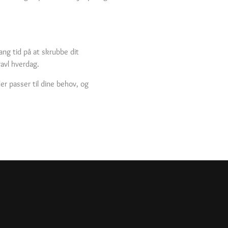
ang tid på at skrubbe dit
ravl hverdag.
er passer til dine behov, og