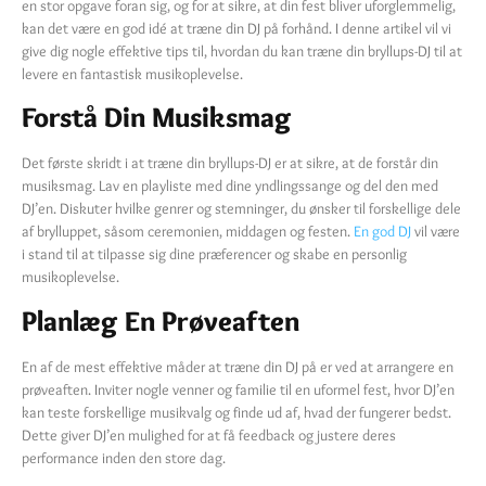
en stor opgave foran sig, og for at sikre, at din fest bliver uforglemmelig,
kan det være en god idé at træne din DJ på forhånd. I denne artikel vil vi
give dig nogle effektive tips til, hvordan du kan træne din bryllups-DJ til at
levere en fantastisk musikoplevelse.
Forstå Din Musiksmag
Det første skridt i at træne din bryllups-DJ er at sikre, at de forstår din
musiksmag. Lav en playliste med dine yndlingssange og del den med
DJ’en. Diskuter hvilke genrer og stemninger, du ønsker til forskellige dele
af brylluppet, såsom ceremonien, middagen og festen.
En god DJ
vil være
i stand til at tilpasse sig dine præferencer og skabe en personlig
musikoplevelse.
Planlæg En Prøveaften
En af de mest effektive måder at træne din DJ på er ved at arrangere en
prøveaften. Inviter nogle venner og familie til en uformel fest, hvor DJ’en
kan teste forskellige musikvalg og finde ud af, hvad der fungerer bedst.
Dette giver DJ’en mulighed for at få feedback og justere deres
performance inden den store dag.