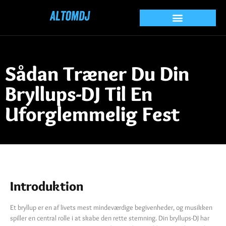
Sådan Træner Du Din
Bryllups-DJ Til En
Uforglemmelig Fest
Introduktion
Et bryllup er en af livets mest mindeværdige begivenheder, og musikken
spiller en central rolle i at skabe den rette stemning. Din bryllups-DJ har