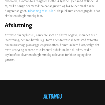
observere, hvordan folk reagerer. Dette vil hjælpe DJ’en med at finde ud
af, hvilke sange der får folk på dansegulvet, og hvilke der måske ikke
fungerer så godt.
Tilpasning af musik
til dit publikum er en vigtig del af at
skabe en uforglemmelig fest.
Afslutning
At træne din bryllups-DJ kan virke som en ekstra opgave, men det er en
investering, der kan betale sig i form af en fantastisk fest. Ved at forstå
din musiksmag, planlægge en prøveaften, kommunikere klart, vælge det
rette udstyr og tilpasse musikken til publikum, kan du sikre, at din
bryllupsfest bliver en uforglemmelig oplevelse for både dig og dine
gæster.