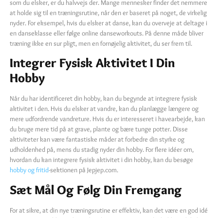
som du elsker, er du halvvejs der. Mange mennesker finder det nemmere
at holde sig til en træningsrutine, når den er baseret på noget, de virkelig
nyder. For eksempel, hvis du elsker at danse, kan du overveje at deltage i
en danseklasse eller følge online danseworkouts. På denne måde bliver
træning ikke en sur pligt, men en fornøjelig aktivitet, du ser frem til.
Integrer Fysisk Aktivitet I Din
Hobby
Når du har identificeret din hobby, kan du begynde at integrere fysisk
aktivitet i den. Hvis du elsker at vandre, kan du planlægge længere og
mere udfordrende vandreture. Hvis du er interesseret i havearbejde, kan
du bruge mere tid på at grave, plante og bære tunge potter. Disse
aktiviteter kan være fantastiske måder at forbedre din styrke og
udholdenhed på, mens du stadig nyder din hobby. For flere idéer om,
hvordan du kan integrere fysisk aktivitet i din hobby, kan du besøge
hobby og fritid
-sektionen på Jepjep.com.
Sæt Mål Og Følg Din Fremgang
For at sikre, at din nye træningsrutine er effektiv, kan det være en god idé