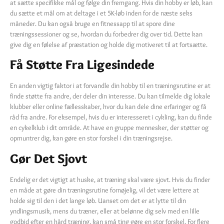
at sætte specifikke mål og følge din fremgang. Hvis din hobby er løb, kan
du sætte et mål om at deltage i et 5K-løb inden for de næste seks
måneder. Du kan også bruge en fitnessapp til at spore dine
træningssessioner og se, hvordan du forbedrer dig over tid. Dette kan
give dig en følelse af præstation og holde dig motiveret til at fortsætte.
Få Støtte Fra Ligesindede
En anden vigtig faktor i at forvandle din hobby til en træningsrutine er at
finde støtte fra andre, der deler din interesse. Du kan tilmelde dig lokale
klubber eller online fællesskaber, hvor du kan dele dine erfaringer og få
råd fra andre. For eksempel, hvis du er interesseret i cykling, kan du finde
en cykelklub i dit område. At have en gruppe mennesker, der støtter og
opmuntrer dig, kan gøre en stor forskel i din træningsrejse.
Gør Det Sjovt
Endelig er det vigtigt at huske, at træning skal være sjovt. Hvis du finder
en måde at gøre din træningsrutine fornøjelig, vil det være lettere at
holde sig til den i det lange løb. Uanset om det er at lytte til din
yndlingsmusik, mens du træner, eller at belønne dig selv med en lille
godbid efter en hård træning, kan små ting gøre en stor forskel. For flere