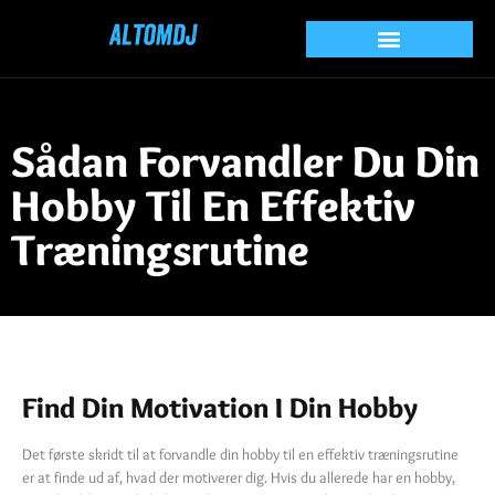
Sådan Forvandler Du Din
Hobby Til En Effektiv
Træningsrutine
Find Din Motivation I Din Hobby
Det første skridt til at forvandle din hobby til en effektiv træningsrutine
er at finde ud af, hvad der motiverer dig. Hvis du allerede har en hobby,