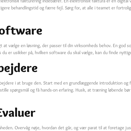
ektronisk fakturering indebærer. En elektronisk faktura er en digital v
gere behandlingstid og færre fejl. Sørg for, at alle i teamet er fort
Software
igt at vælge en løsning, der passer til din virksomheds behov. En god s
s du er usikker på, hvilken software du skal vælge, kan du finde nytti
bejdere
arbejdere i at bruge den. Start med en grundlæggende introduktion og 
ille spørgsmål og få hands-on erfaring. Husk, at træning løbende bør 
Evaluer
mheden. Overvåg nøje, hvordan det går, og vær parat til at foretage ju