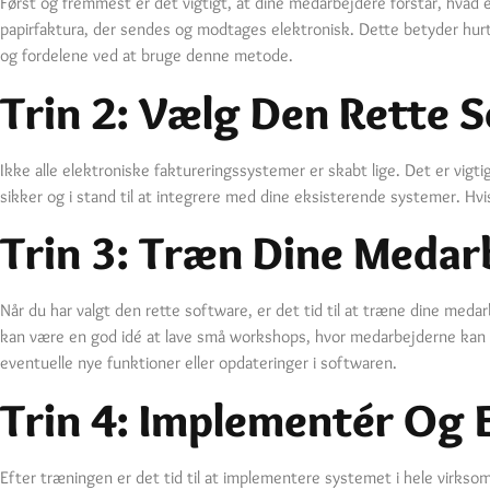
Først og fremmest er det vigtigt, at dine medarbejdere forstår, hvad el
papirfaktura, der sendes og modtages elektronisk. Dette betyder hurti
og fordelene ved at bruge denne metode.
Trin 2: Vælg Den Rette 
Ikke alle elektroniske faktureringssystemer er skabt lige. Det er vigt
sikker og i stand til at integrere med dine eksisterende systemer. Hvi
Trin 3: Træn Dine Medar
Når du har valgt den rette software, er det tid til at træne dine med
kan være en god idé at lave små workshops, hvor medarbejderne kan st
eventuelle nye funktioner eller opdateringer i softwaren.
Trin 4: Implementér Og 
Efter træningen er det tid til at implementere systemet i hele virkso