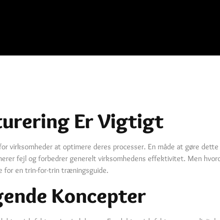
urering Er Vigtigt
tigt for virksomheder at optimere deres processer. En måde at gøre dett
erer fejl og forbedrer generelt virksomhedens effektivitet. Men hvo
 for en trin-for-trin træningsguide.
ggende Koncepter