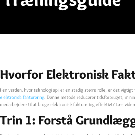
Hvorfor Elektronisk Fakt
I en verden, hvor teknologi spiller en stadig større rolle, er det vig
elektronisk fakturering
. Denne metode reducerer tidsforbruget, minim
medarbejdere til at bruge elektronisk fakturering effektivt? Læs videre
Trin 1: Forstå Grundlæ