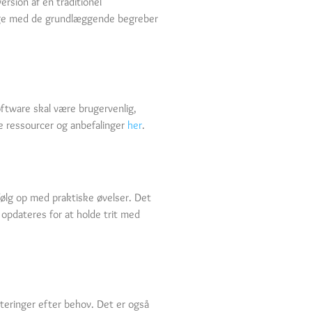
ersion af en traditionel
rolige med de grundlæggende begreber
oftware skal være brugervenlig,
ge ressourcer og anbefalinger
her
.
følg op med praktiske øvelser. Det
opdateres for at holde trit med
steringer efter behov. Det er også