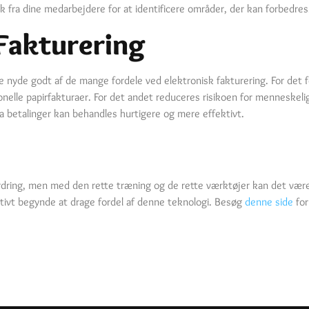
ck fra dine medarbejdere for at identificere områder, der kan forbedres
 Fakturering
e nyde godt af de mange fordele ved elektronisk fakturering. For det f
nelle papirfakturaer. For det andet reduceres risikoen for menneskelige
da betalinger kan behandles hurtigere og mere effektivt.
rdring, men med den rette træning og de rette værktøjer kan det være
ktivt begynde at drage fordel af denne teknologi. Besøg
denne side
for