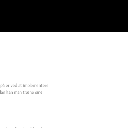
e på er ved at implementere
rdan kan man træne sine